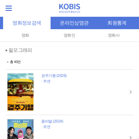
영화정보검색
온라인상영관
회원통계
영화
영화인
영화사
필모그래피
총 43건
경주기행 (2026)
: 주연
좀비딸 (2024)
: 주연