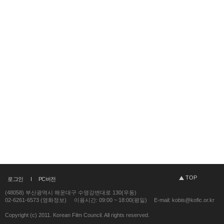
TOP
로그인
PC버전
(48058) 부산광역시 해운대구 수영강변대로 130(우동)
02-6261-6573 (영화정보)
이용시간: 09:00 ~ 18:00(평일)
E-mail: kobis@kofic.or.kr
Copyright (c) 2011. Korean Film Council. All rights reserved.