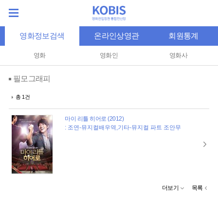
영화정보검색
온라인상영관
회원통계
영화
영화인
영화사
필모그래피
총 1건
마이 리틀 히어로 (2012)
: 조연-뮤지컬배우역,기타-뮤지컬 파트 조안무
더보기
목록