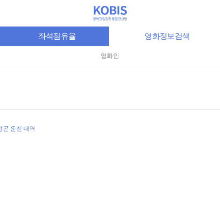
좌석점유율
영화정보검색
영화인
성곤 운전 대역