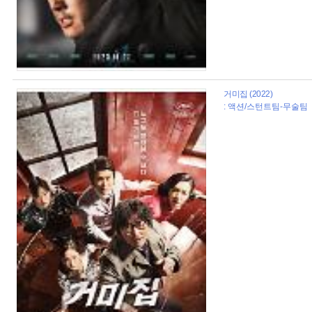
거미집 (2022)
: 액션/스턴트팀-무술팀