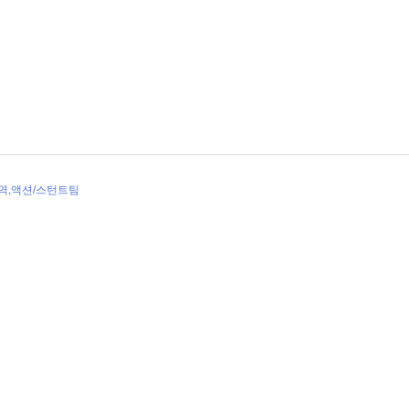
대역,액션/스턴트팀