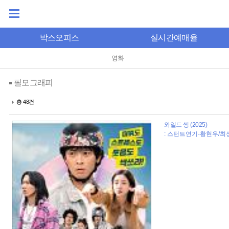
박스오피스
실시간예매율
영화
필모그래피
총 48건
와일드 씽 (2025)
: 스턴트연기-황현우/최