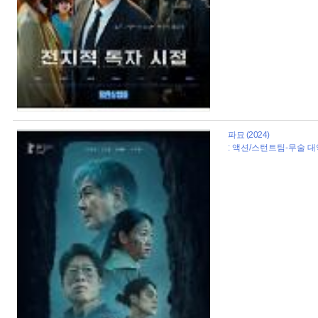
파묘 (2024)
: 액션/스턴트팀-무술 