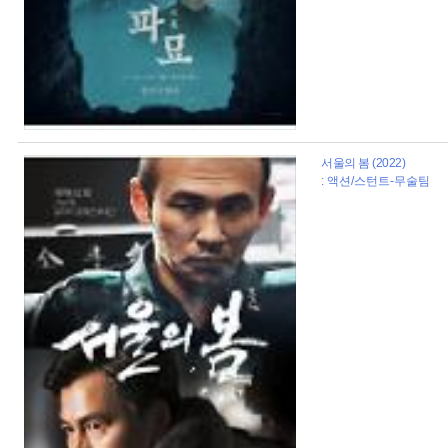
서울의 봄 (2022)
: 액션/스턴트-무술팀