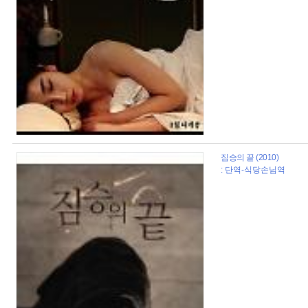
짐승의 끝 (2010)
: 단역-식당손님역