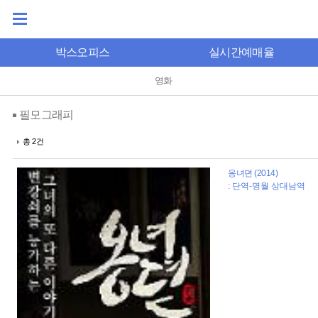
박스오피스
실시간예매율
영화
필모그래피
총 2건
옹녀뎐 (2014)
: 단역-명월 상대남역