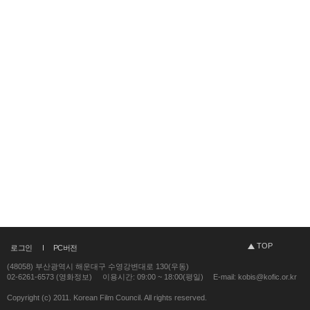
TOP
로그인
PC버전
(48058) 부산광역시 해운대구 수영강변대로 130(우동)
02-6261-6573 (영화정보)
이용시간: 09:00 ~ 18:00(평일)
E-mail: kobis@kofic.or.kr
Copyright (c) 2011. Korean Film Council. All rights reserved.