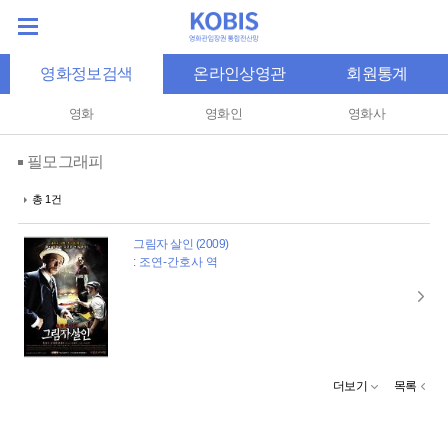
영화정보검색
온라인상영관
회원통계
영화
영화인
영화사
필모그래피
총 1건
그림자 살인 (2009)
: 조연-간호사 역
더보기
목록