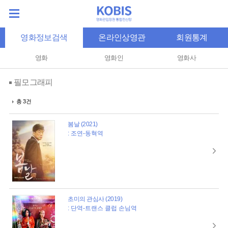
영화정보검색
온라인상영관
회원통계
영화
영화인
영화사
필모그래피
총 3건
봄날 (2021)
: 조연-동혁역
초미의 관심사 (2019)
: 단역-트랜스 클럽 손님역