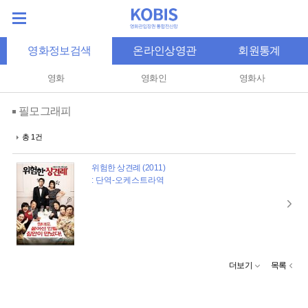
영화정보검색
온라인상영관
회원통계
영화
영화인
영화사
필모그래피
총 1건
위험한 상견례 (2011)
: 단역-오케스트라역
더보기
목록