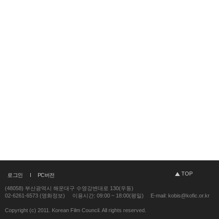
TOP
로그인
PC버전
(48058) 부산광역시 해운대구 수영강변대로 130(우동)
02-6261-6573 (영화정보)
이용시간: 09:00 ~ 18:00(평일)
E-mail: kobis@kofic.or.kr
Copyright (c) 2011. Korean Film Council. All rights reserved.