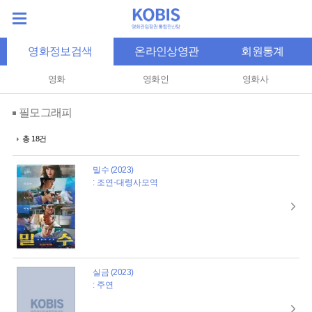
영화정보검색
온라인상영관
회원통계
영화
영화인
영화사
필모그래피
총 18건
밀수 (2023)
: 조연-대령사모역
실금 (2023)
: 주연