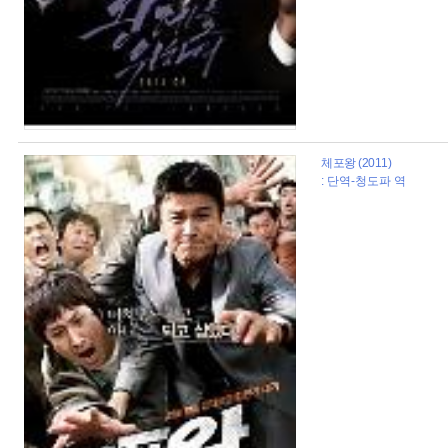
체포왕 (2011)
: 단역-청도파 역