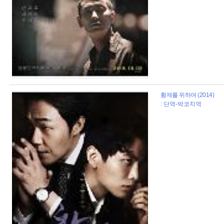
황제를 위하여 (2014)
: 단역-박코치역