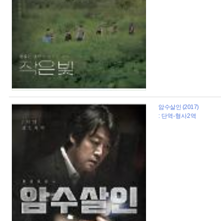
암수살인 (2017)
: 단역-형사2역