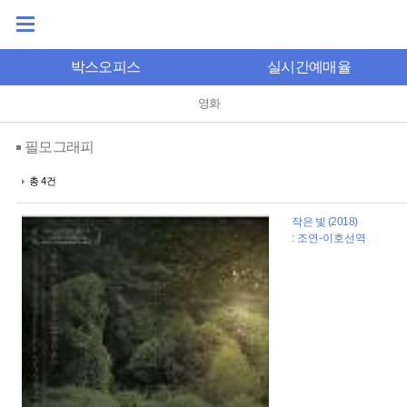
박스오피스
실시간예매율
영화
필모그래피
총 4건
작은 빛 (2018)
: 조연-이호선역