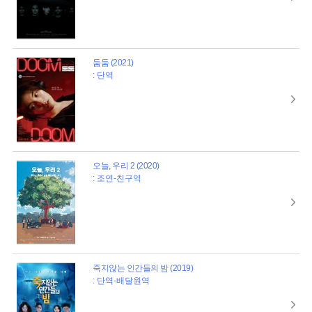
둠둠 (2021)
: 단역
오늘, 우리 2 (2020)
: 조연-친구역
죽지않는 인간들의 밤 (2019)
: 단역-배달원역