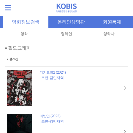
영화정보검색
온라인상영관
회원통계
영화
영화인
영화사
필모그래피
총 9건
기기묘묘2 (2024)
: 조연-김민재역
이방인 (2022)
: 조연-김민재역