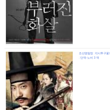
조선명탐정 : 각시투구꽃의 
: 단역-노비 3 역