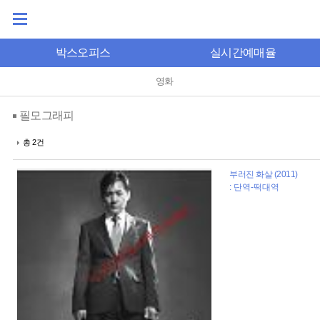
박스오피스
실시간예매율
영화
필모그래피
총 2건
부러진 화살 (2011)
: 단역-떡대역