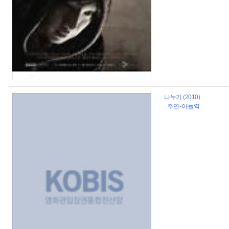
나누기 (2010)
: 주연-아들역