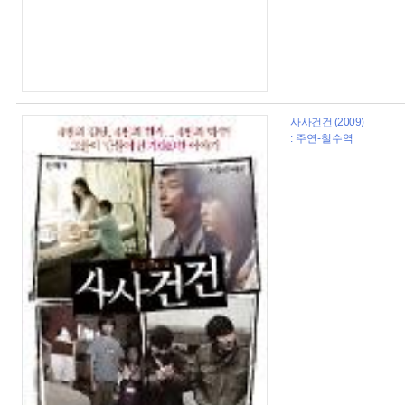
사사건건 (2009)
: 주연-철수역