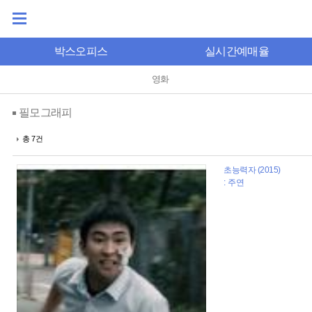
박스오피스
실시간예매율
영화
필모그래피
총 7건
초능력자 (2015)
: 주연