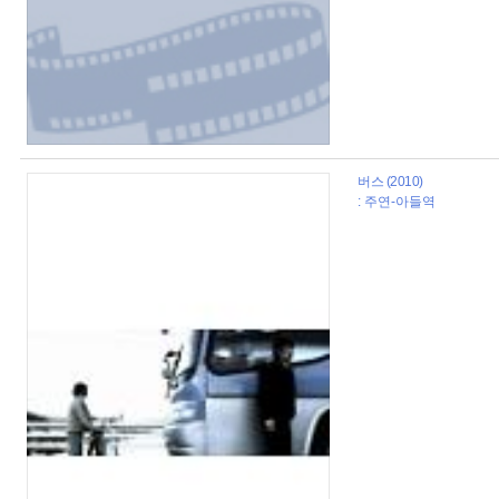
버스 (2010)
: 주연-아들역