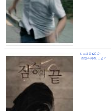
짐승의 끝 (2010)
: 조연-나루토 소년역