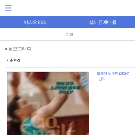
박스오피스
실시간예매율
영화
필모그래피
총 40건
달팽이 농구단 (2024)
: 단역