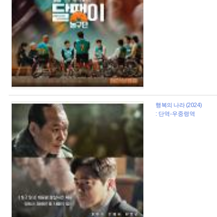
행복의 나라 (2024)
: 단역-우중령역