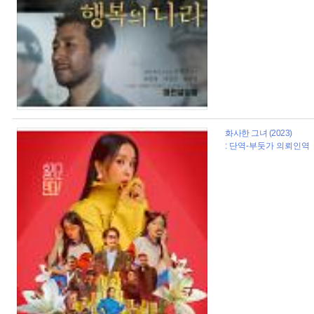
화사한 그녀 (2023)
: 단역-부둣가 의뢰인역