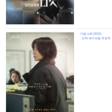
다음 소희 (2022)
: 단역-세이브팀 부장역