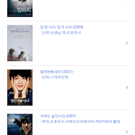
양 한 마리, 양 두 마리 (2009)
: 단역-선생님 역,프로듀서
열한번째 엄마 (2007)
: 단역-가게주인역
극락도 살인사건 (2007)
: 제작,프로듀서,카메라오퍼레이터-제2카메라 촬영