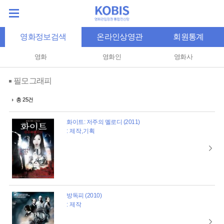
영화정보검색
온라인상영관
회원통계
영화
영화인
영화사
필모그래피
총 25건
화이트: 저주의 멜로디 (2011)
: 제작,기획
방독피 (2010)
: 제작