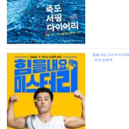
힘을 내요, 미스터 리 (201
: 조연-은희역