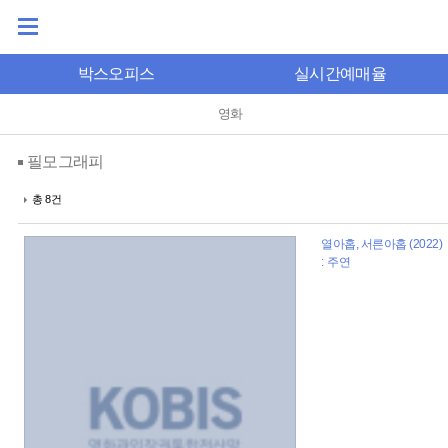
박스오피스
실시간예매율
영화
필모그래피
총 8건
열아홉, 서른아홉 (2022)
: 주연