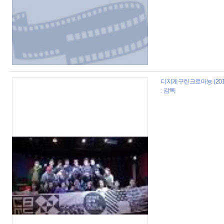
디지게구린크로마뇽 (201
: 감독