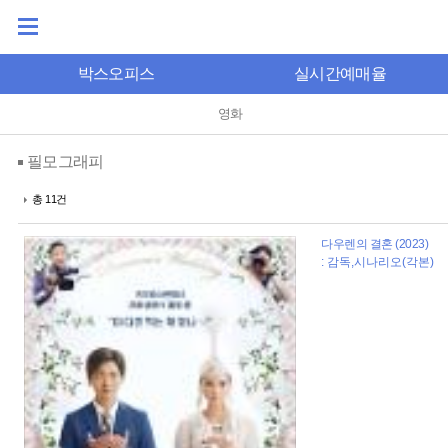
박스오피스
실시간예매율
영화
필모그래피
총 11건
다우렌의 결혼 (2023)
: 감독,시나리오(각본)