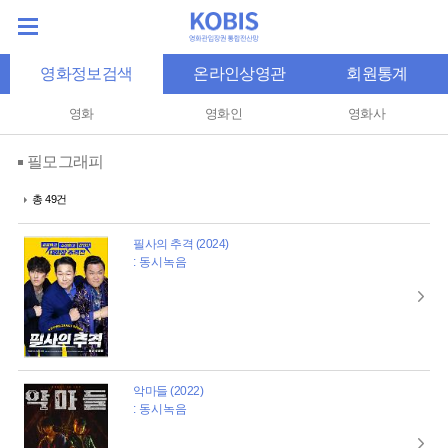
영화정보검색
온라인상영관
회원통계
영화
영화인
영화사
필모그래피
총 49건
필사의 추격 (2024)
: 동시녹음
악마들 (2022)
: 동시녹음