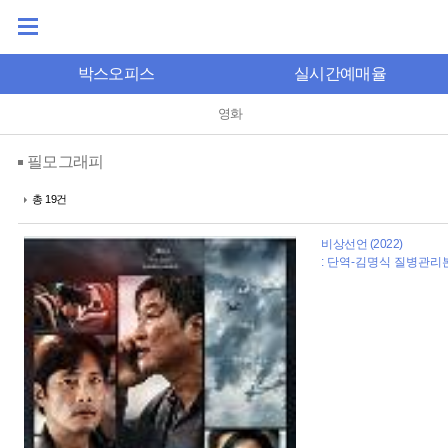
박스오피스
실시간예매율
영화
필모그래피
총 19건
비상선언 (2022)
: 단역-김명식 질병관