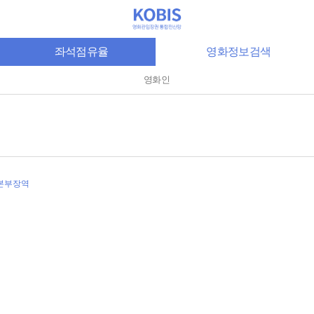
좌석점유율
영화정보검색
영화인
리본부장역