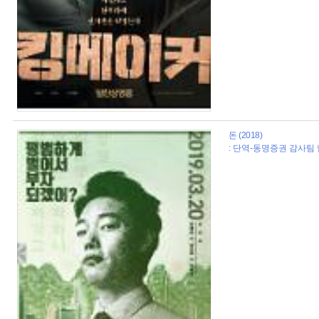
돈 (2018)
: 단역-동명증권 감사팀 