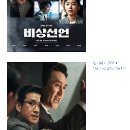
킹메이커 (2021)
: 단역-신민당의원1역