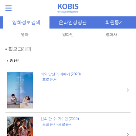
영화정보검색
온라인상영관
회원통계
영화
영화인
영화사
필모그래피
총 9건
비와 당신의 이야기 (2020)
: 프로듀서
신의 한 수: 귀수편 (2019)
: 프로듀서-프로듀서