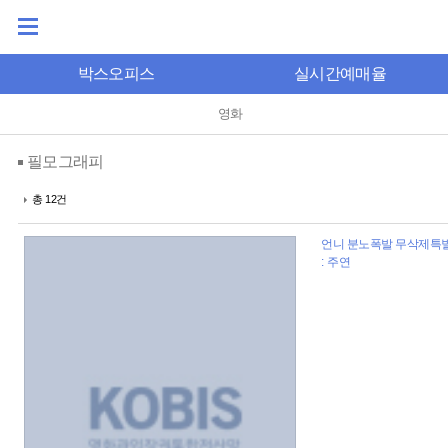
박스오피스
실시간예매율
영화
필모그래피
총 12건
언니 분노폭발 무삭제특별판
: 주연