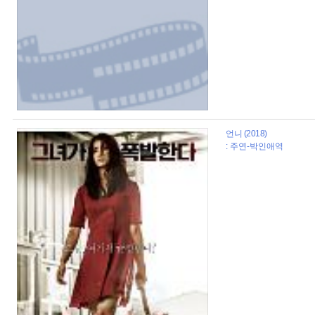
언니 (2018)
: 주연-박인애역