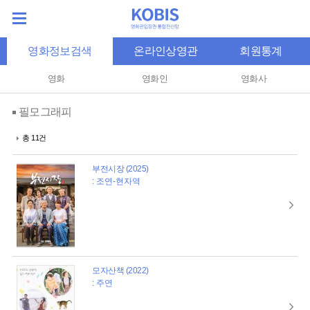
영화정보검색
온라인상영관
회원통계
영화
영화인
영화사
필모그래피
총 11건
부전시장 (2025)
: 조연-현자역
모자산책 (2022)
: 주연