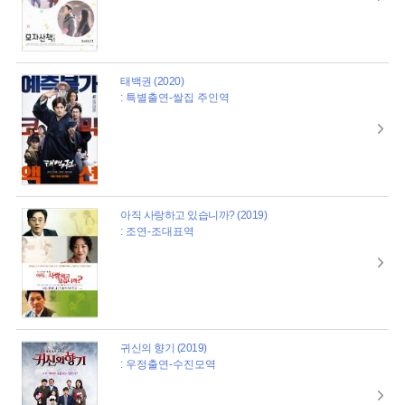
태백권 (2020)
: 특별출연-쌀집 주인역
아직 사랑하고 있습니까? (2019)
: 조연-조대표역
귀신의 향기 (2019)
: 우정출연-수진모역