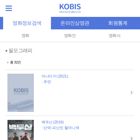
영화정보검색
온라인상영관
회원통계
영화
영화인
영화사
필모그래피
총 32건
어나더 미 (2021)
: 주연
백두산 (2019)
: 단역-피난민 할머니역