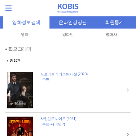
영화정보검색
온라인상영관
회원통계
영화
영화인
영화사
필모그래피
총 15건
프로이트의 라스트 세션 (2023)
: 주연
사일런트 나이트 (2021)
: 주연-사이먼역