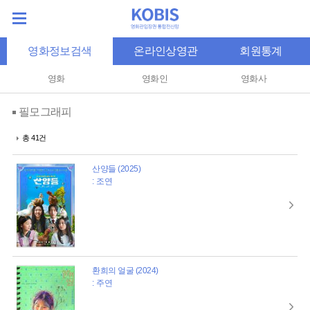
영화정보검색
온라인상영관
회원통계
영화
영화인
영화사
필모그래피
총 41건
산양들 (2025)
: 조연
환희의 얼굴 (2024)
: 주연