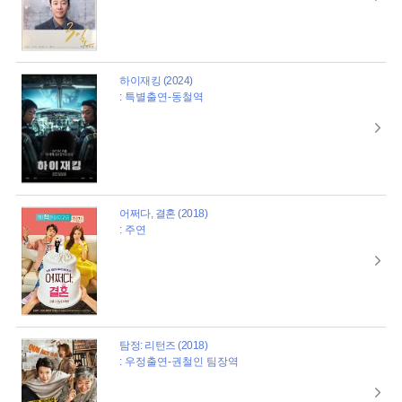
하이재킹 (2024)
: 특별출연-동철역
어쩌다, 결혼 (2018)
: 주연
탐정: 리턴즈 (2018)
: 우정출연-권철인 팀장역