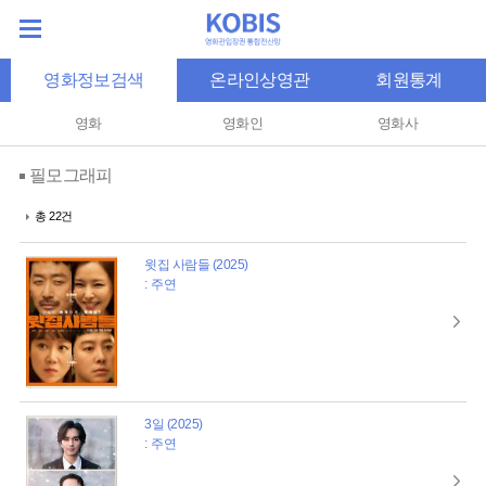
영화정보검색
온라인상영관
회원통계
영화
영화인
영화사
필모그래피
총 22건
윗집 사람들 (2025)
: 주연
3일 (2025)
: 주연