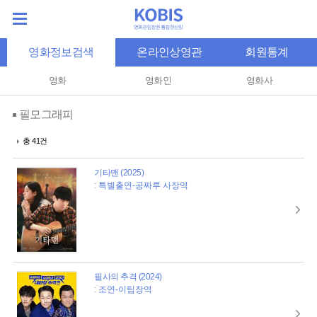
영화정보검색
온라인상영관
회원통계
영화
영화인
영화사
필모그래피
총 41건
기타맨 (2025)
: 특별출연-공짜루 사장역
필사의 추격 (2024)
: 조연-이팀장역