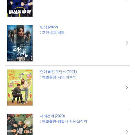
탄생 (2022)
: 조연-임치백역
연애 빠진 로맨스 (2021)
: 특별출연-자영 아빠역
새해전야 (2020)
: 특별출연-경찰서 민원실장역