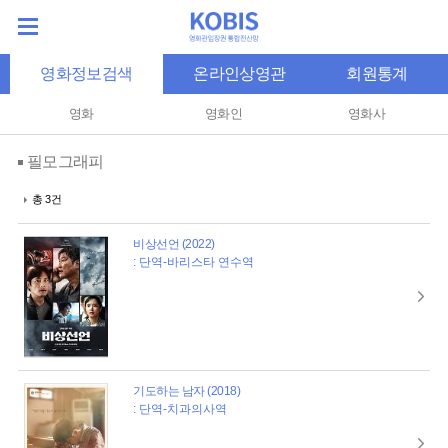
영화정보검색
온라인상영관
회원통계
영화
영화인
영화사
필모그래피
총 3건
비상선언 (2022)
: 단역-바리스타 연수역
기도하는 남자 (2018)
: 단역-치과의사역