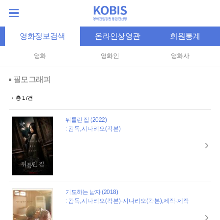
영화정보검색
온라인상영관
회원통계
영화
영화인
영화사
필모그래피
총 17건
뒤틀린 집 (2022)
: 감독,시나리오(각본)
기도하는 남자 (2018)
: 감독,시나리오(각본)-시나리오(각본),제작-제작