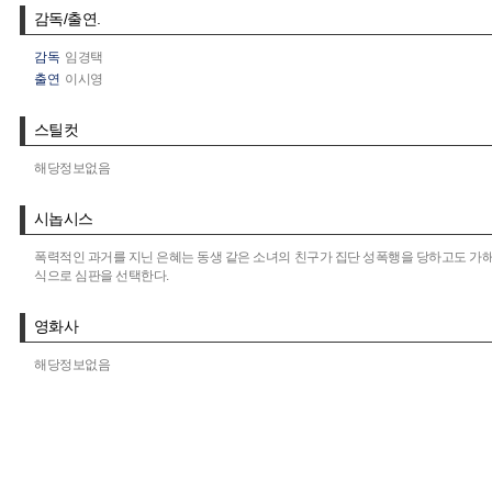
감독/출연.
감독
임경택
출연
이시영
스틸컷
해당정보없음
시놉시스
폭력적인 과거를 지닌 은혜는 동생 같은 소녀의 친구가 집단 성폭행을 당하고도 가해
식으로 심판을 선택한다.
영화사
해당정보없음