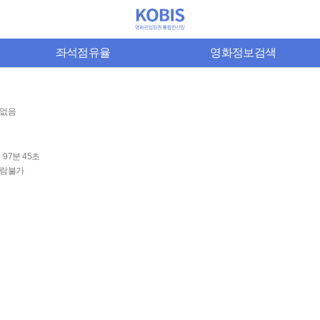
좌석점유율
영화정보검색
없음
97분 45초
람불가