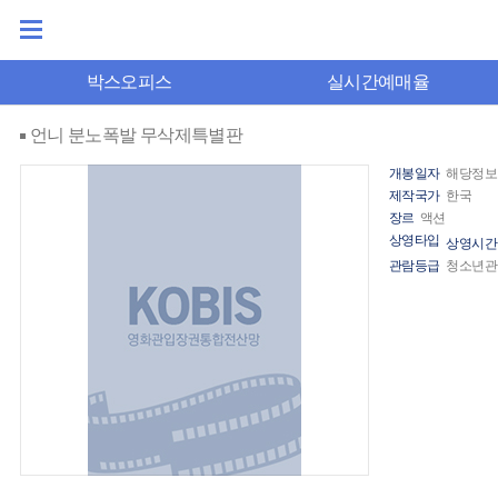
박스오피스
실시간예매율
언니 분노폭발 무삭제특별판
개봉일자
해당정보
제작국가
한국
장르
액션
상영타입
상영시간
관람등급
청소년관