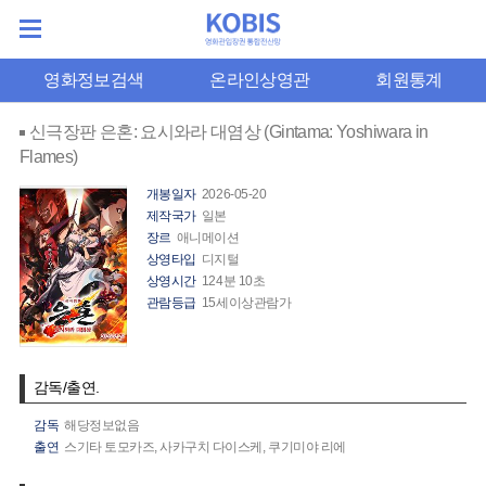
영화정보검색
온라인상영관
회원통계
신극장판 은혼: 요시와라 대염상 (Gintama: Yoshiwara in
Flames)
개봉일자
2026-05-20
제작국가
일본
장르
애니메이션
상영타입
디지털
상영시간
124분 10초
관람등급
15세이상관람가
감독/출연.
감독
해당정보없음
출연
스기타 토모카즈,
사카구치 다이스케,
쿠기미야 리에