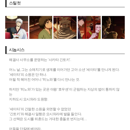
스틸컷
시놉시스
해결사 사무소를 운영하는 ‘사카타 긴토키’.
어느 날, 그는 소매치기로 생계를 이어가던 고아 소년 ‘세이타’를 만나게 된다.
‘세이타’의 소원은 단 하나.
어릴 적 헤어진 어머니 ‘히노와’를 다시 만나는 것.
하지만 ‘히노와’가 있는 곳은 야왕 ‘호우센’이 군림하는 지상의 법이 통하지 않
는
지하도시 요시와라 도원향.
‘세이타’의 간절한 소원을 외면할 수 없었던
‘긴토키’와 해결사 일행은 요시와라에 발을 들인다.
그 선택은 도시를 뒤흔드는 거대한 충돌로 번지는데…
어둠을 단칼에 베어라.