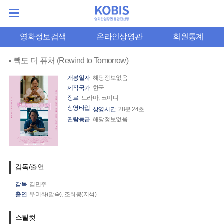
영화정보검색
온라인상영관
회원통계
빽도 더 퓨처 (Rewind to Tomorrow)
개봉일자
해당정보없음
제작국가
한국
장르
드라마, 코미디
상영타입
상영시간
28분 24초
관람등급
해당정보없음
감독/출연.
감독
김민주
출연
우미화(말숙),
조희봉(지석)
스틸컷