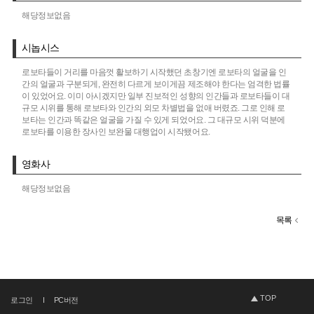
해당정보없음
시놉시스
로보타들이 거리를 마음껏 활보하기 시작했던 초창기엔 로보타의 얼굴을 인
간의 얼굴과 구분되게, 완전히 다르게 보이게끔 제조해야 한다는 엄격한 법률
이 있었어요. 이미 아시겠지만 일부 진보적인 성향의 인간들과 로보타들이 대
규모 시위를 통해 로보타와 인간의 외모 차별법을 없애 버렸죠. 그로 인해 로
보타는 인간과 똑같은 얼굴을 가질 수 있게 되었어요. 그 대규모 시위 덕분에
로보타를 이용한 장사인 보완물 대행업이 시작됐어요.
영화사
해당정보없음
목록
TOP
로그인
PC버전