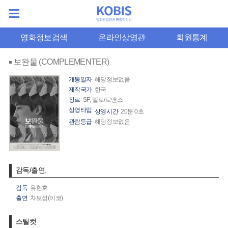
영화정보검색
온라인상영관
회원통계
보완물 (COMPLEMENTER)
개봉일자
해당정보없음
제작국가
한국
장르
SF, 멜로/로맨스
상영타입
상영시간
20분 0초
관람등급
해당정보없음
감독/출연.
감독
유현호
출연
차보성(이코)
스틸컷