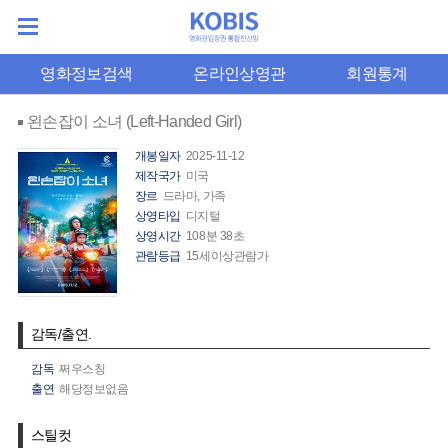
영화정보검색
온라인상영관
회원통계
왼손잡이 소녀 (Left-Handed Girl)
개봉일자
2025-11-12
제작국가
미국
장르
드라마, 가족
상영타입
디지털
상영시간
108분 38초
관람등급
15세이상관람가
감독/출연.
감독
쩌우스칭
출연
해당정보없음
스틸컷