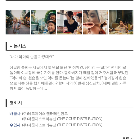
시놉시스
“내가 악마의 손을 가졌대요”
싱글맘 슈펀은 시골에서 몇 년을 보낸 후 정이안, 정이징 두 딸과 타이베이로
돌아와 야시장에 국수 가게를 연다. 할아버지가 매일 같이 저주처럼 퍼부었던
“‘악마의 손’ 왼손을 쓰면 악마를 돕는다”는 말이 진짜였을까? 정이징이 왼손
으로 나쁜 짓을 했기 때문일까? 할머니의 60번째 생신잔치, 3대에 걸친 가족
의 비밀이 폭발하는데…
영화사
배급사
(주)레드아이스 엔터테인먼트
(주)더쿱디스트리뷰션 (THE COUP DISTRIBUTION)
수입사
(주)더쿱디스트리뷰션 (THE COUP DISTRIBUTION)