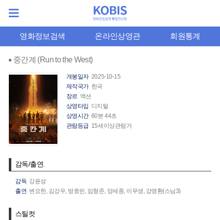
영화정보검색
온라인상영관
회원통계
중간계 (Run to the West)
개봉일자
2025-10-15
제작국가
한국
장르
액션
상영타입
디지털
상영시간
60분 44초
관람등급
15세이상관람가
감독/출연.
감독
강윤성
출연
변요한,
김강우,
방효린,
임형준,
양세종,
이무생,
강명환(스님3)
스틸컷