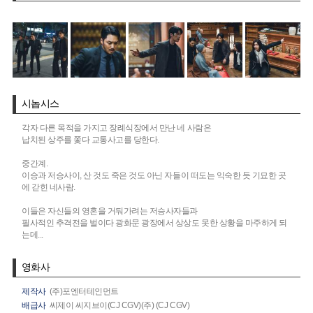
시놉시스
각자 다른 목적을 가지고 장례식장에서 만난 네 사람은
납치된 상주를 쫓다 교통사고를 당한다.
중간계.
이승과 저승사이, 산 것도 죽은 것도 아닌 자들이 떠도는 익숙한 듯 기묘한 곳
에 갇힌 네사람.
이들은 자신들의 영혼을 거둬가려는 저승사자들과
필사적인 추격전을 벌이다 광화문 광장에서 상상도 못한 상황을 마주하게 되
는데...
영화사
제작사
(주)포엔터테인먼트
배급사
씨제이 씨지브이(CJ CGV)(주) (CJ CGV)