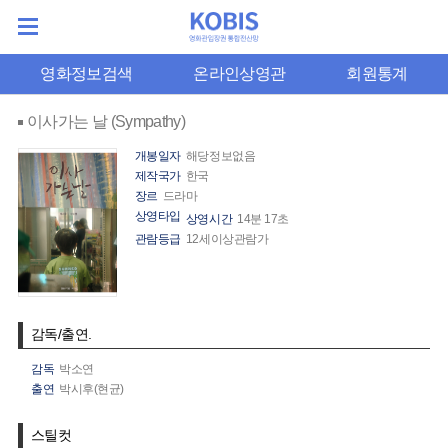
영화정보검색
온라인상영관
회원통계
이사가는 날 (Sympathy)
개봉일자
해당정보없음
제작국가
한국
장르
드라마
상영타입
상영시간
14분 17초
관람등급
12세이상관람가
감독/출연.
감독
박소연
출연
박시후(현균)
스틸컷