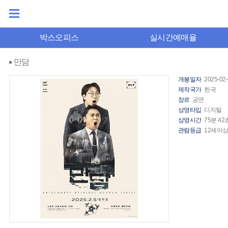
박스오피스
실시간예매율
만담
개봉일자
2025-02
제작국가
한국
장르
공연
상영타입
디지털
상영시간
75분 42
관람등급
12세이