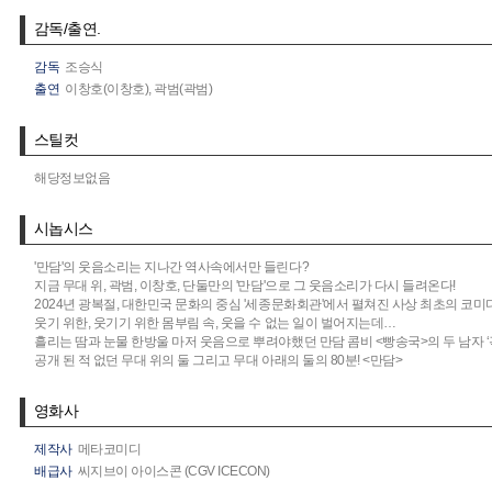
감독/출연.
감독
조승식
출연
이창호(이창호),
곽범(곽범)
스틸컷
해당정보없음
시놉시스
'만담'의 웃음소리는 지나간 역사속에서만 들린다?
지금 무대 위, 곽범, 이창호, 단둘만의 '만담'으로 그 웃음소리가 다시 들려온다!
2024년 광복절, 대한민국 문화의 중심 '세종문화회관'에서 펼쳐진 사상 최초의 코미디
웃기 위한, 웃기기 위한 몸부림 속, 웃을 수 없는 일이 벌어지는데…
흘리는 땀과 눈물 한방울 마저 웃음으로 뿌려야했던 만담 콤비 <빵송국>의 두 남자 ‘곽범
공개 된 적 없던 무대 위의 둘 그리고 무대 아래의 둘의 80분! <만담>
영화사
제작사
메타코미디
배급사
씨지브이 아이스콘 (CGV ICECON)