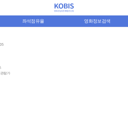
좌석점유율
영화정보검색
-05
초
상관람가