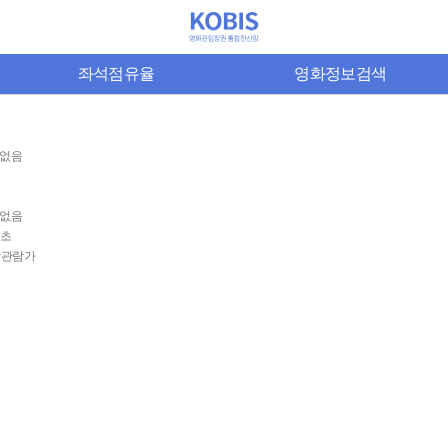
좌석점유율
영화정보검색
없음
없음
0초
상관람가