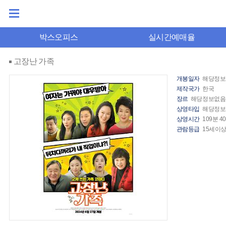
박스오피스
실시간예매율
고장난 가족
개봉일자
해당정보
제작국가
한국
장르
해당정보없음
상영타입
해당정보
상영시간
109분 4
관람등급
15세이