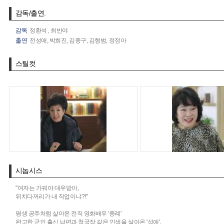
감독/출연.
감독
정환석
,
최반야
출연
전성애,
박희진,
김종구,
김형범,
정정아
스틸컷
시놉시스
"여자는 가꿔야 대우받아,
뒤치다꺼리가 내 직업이냐?!"
평생 공주처럼 살아온 전직 영화배우 '종례'
완고한 군인 출신 남편과 청국장 같은 인생을 살아온 '성애'.