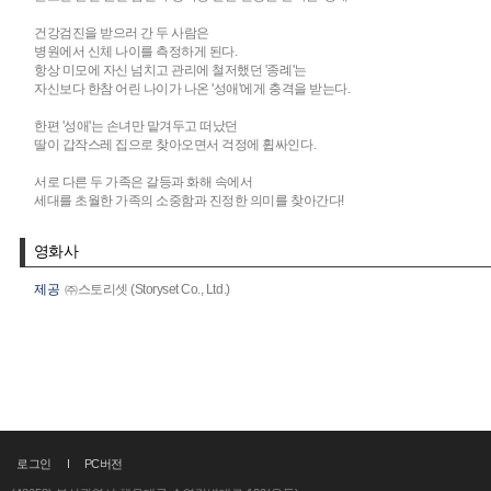
건강검진을 받으러 간 두 사람은
병원에서 신체 나이를 측정하게 된다.
항상 미모에 자신 넘치고 관리에 철저했던 '종례'는
자신보다 한참 어린 나이가 나온 '성애'에게 충격을 받는다.
한편 '성애'는 손녀만 맡겨두고 떠났던
딸이 갑작스레 집으로 찾아오면서 걱정에 휩싸인다.
서로 다른 두 가족은 갈등과 화해 속에서
세대를 초월한 가족의 소중함과 진정한 의미를 찾아간다!
영화사
제공
㈜스토리셋 (Storyset Co., Ltd.)
로그인
PC버전