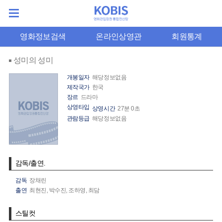
영화정보검색
온라인상영관
회원통계
성미의 성미
개봉일자
해당정보없음
제작국가
한국
장르
드라마
상영타입
상영시간
27분 0초
관람등급
해당정보없음
감독/출연.
감독
장채린
출연
최현진,
박수진,
조하영,
최담
스틸컷