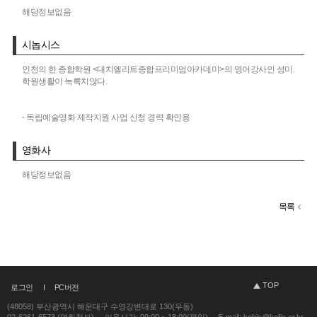
해당정보없음
시놉시스
인천의 한 종합학원 <대치엘리트종합프리미엄아카데미>의 영어강사인 성미.
학원생활이 녹록치않다.
- 독립예술영화 제작지원 사업 신청 경력 확인용
영화사
해당정보없음
목록
TOP
로그인
PC버전
(48058) 부산광역시 해운대구 수영강변대로 130(우동)