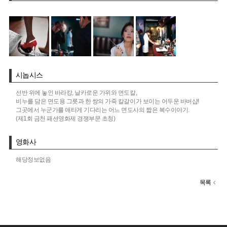
시놉시스
선반 위에 놓인 바라캉, 날카로운 가위와 면도칼,
비누를 담은 면도용 그릇과 한 쌍의 가죽 칼갈이가 보이는 어두운 바버샵!
그곳에서 누군가를 애타게 기다리는 어느 면도사의 짧은 복수이야기.
(제1회 금천 패션영화제 경쟁부문 초청)
영화사
해당정보없음
목록