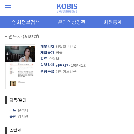
영화정보검색
온라인상영관
회원통계
면도사 (a razor)
개봉일자
해당정보없음
제작국가
한국
장르
스릴러
상영타입
상영시간
10분 41초
관람등급
해당정보없음
감독/출연.
감독
문성제
출연
엄지만
스틸컷