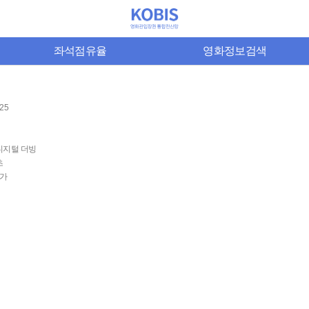
좌석점유율
영화정보검색
-25
디지털 더빙
초
가