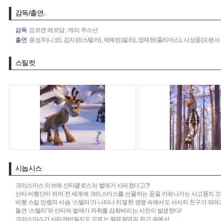
감독/출연.
감독
요르겐 레르담
,
캐리 주스넌
출연
옹성우(니코),
김지은(스텔라),
박예린(릴리),
정재헌(줄리어스),
사성웅(프랜서 )
스틸컷
시놉시스
크리스마스 이브에 산타클로스의 썰매가 사라졌다고?!
산타 비행단이 되어 전 세계에 크리스마스를 선물하는 꿈을 키워나가는 사고뭉치 꼬마 
비행 스킬 만렙의 사슴 ‘스텔라’가 나타나 치열한 경쟁 속에서도 서서히 친구가 되어가
돌연 ‘스텔라’와 산타의 썰매가 자취를 감춰버리는 사건이 발생한다!
크리스마스가 사라져버릴지도 모르는 절체절명의 위기 속에서