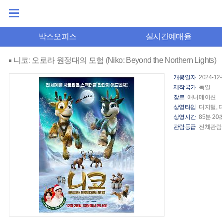
박스오피스
실시간예매율
니코: 오로라 원정대의 모험 (Niko: Beyond the Northern Lights)
개봉일자
2024-12
제작국가
독일
장르
애니메이션
상영타입
디지털, 
상영시간
85분 20
관람등급
전체관람