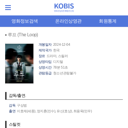
영화정보검색
온라인상영관
회원통계
루프 (The Loop)
개봉일자
2024-12-04
제작국가
한국
장르
드라마, 스릴러
상영타입
디지털
상영시간
78분 51초
관람등급
청소년관람불가
감독/출연.
감독
구상범
출연
이효제(세종),
정지훈(진수),
유신(효상),
최용욱(민우)
스틸컷