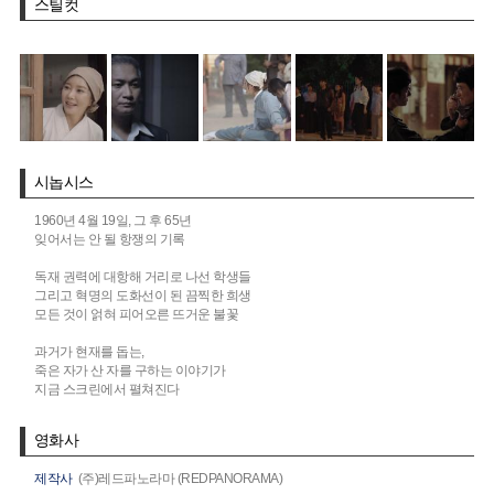
스틸컷
시놉시스
1960년 4월 19일, 그 후 65년
잊어서는 안 될 항쟁의 기록
독재 권력에 대항해 거리로 나선 학생들
그리고 혁명의 도화선이 된 끔찍한 희생
모든 것이 얽혀 피어오른 뜨거운 불꽃
과거가 현재를 돕는,
죽은 자가 산 자를 구하는 이야기가
지금 스크린에서 펼쳐진다
영화사
제작사
(주)레드파노라마 (REDPANORAMA)