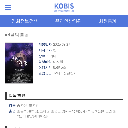
영화정보검색
온라인상영관
회원통계
4월의 불꽃
개봉일자
2025-03-27
제작국가
한국
장르
드라마
상영타입
디지털
상영시간
85분 5초
관람등급
12세이상관람가
감독/출연.
감독
송영신
,
도영찬
출연
조은숙,
류하성,
조재윤,
조정근(깡패두목 이동재),
박동하(상이군인 순
택),
최불암(내레이션)