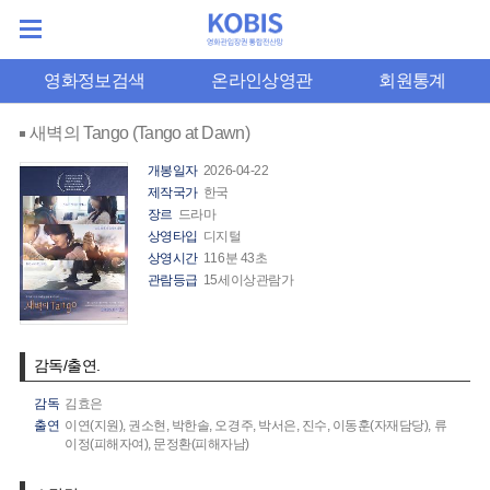
영화정보검색
온라인상영관
회원통계
새벽의 Tango (Tango at Dawn)
개봉일자
2026-04-22
제작국가
한국
장르
드라마
상영타입
디지털
상영시간
116분 43초
관람등급
15세이상관람가
감독/출연.
감독
김효은
출연
이연(지원),
권소현,
박한솔,
오경주,
박서은,
진수,
이동훈(자재담당),
류
이정(피해자여),
문정환(피해자남)