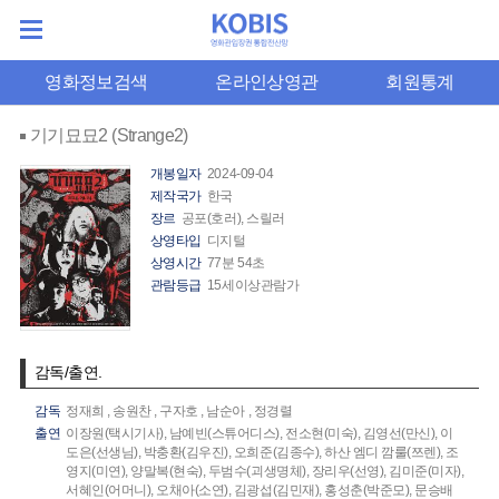
영화정보검색
온라인상영관
회원통계
기기묘묘2 (Strange2)
개봉일자
2024-09-04
제작국가
한국
장르
공포(호러), 스릴러
상영타입
디지털
상영시간
77분 54초
관람등급
15세이상관람가
감독/출연.
감독
정재희
,
송원찬
,
구자호
,
남순아
,
정경렬
출연
이장원(택시기사),
남예빈(스튜어디스),
전소현(미숙),
김영선(만신),
이
도은(선생님),
박충환(김우진),
오희준(김종수),
하산 엠디 깜룰(쯔렌),
조
영지(미연),
양말복(현숙),
두범수(괴생명체),
장리우(선영),
김미준(미자),
서혜인(어머니),
오채아(소연),
김광섭(김민재),
홍성춘(박준모),
문승배