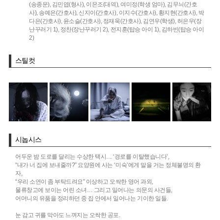
(송종운),
김민엽(형사),
이은조(대역),
여미정(학생 엄마),
김무늬(간호
사),
송예은(간호사),
신지이(간호사),
이지수(간호사),
황지현(간호사),
박
다은(간호사),
윤소슬(간호사),
정재욱(간호사),
김연우(학생),
허은우(장
난꾸러기 1),
정찬(장난꾸러기 2),
전지훈(탑승 아이 1),
김하빈(탑승 아이
2)
스틸컷
시놉시스
어두운 밤 도로를 달리는 수상한 택시… ‘경로를 이탈했습니다’,
“내가 너 집에 보내줄까?” 요양원에 사는 ‘미숙’에게 말을 거는 정체불명의 환
자,
“우리 소연이 좀 부탁드려요” 이상하고 오싹한 영어 과외,
물류창고에 보이는 어린 소녀… 그리고 일어나는 의문의 사건들,
어머니의 유품을 정리하던 중 집 안에서 일어나는 기이한 일들.
눈 감고 귀를 막아도 느껴지는 오싹한 공포.