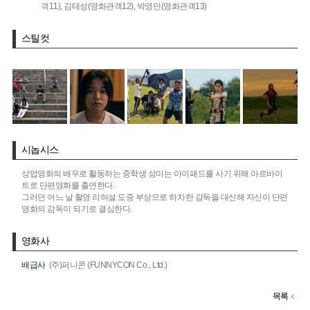
객11),
김태성(영화관객12),
박영민(영화관객13)
스틸컷
시놉시스
상업영화의 배우로 활동하는 중학생 성미는 아이패드를 사기 위해 아르바이
트로 단편영화를 출연한다.
그러던 어느 날 촬영 리허설 도중 부상으로 하차한 감독을 대신해 자신이 단편
영화의 감독이 되기로 결심한다.
영화사
배급사
(주)퍼니콘 (FUNNYCON Co., Ltd.)
목록