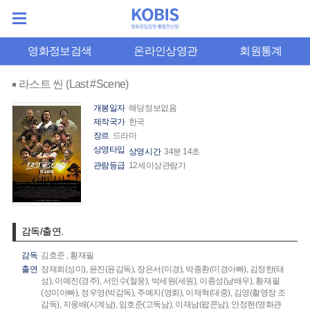
영화정보검색
온라인상영관
회원통계
라스트 씬 (Last #Scene)
개봉일자
해당정보없음
제작국가
한국
장르
드라마
상영타입
상영시간
34분 14초
관람등급
12세이상관람가
감독/출연.
감독
김효준
,
황재필
출연
장재희(성미),
윤진(윤감독),
장은서(미경),
박종환(미경아빠),
김정한(태
성),
이예진(경주),
서인수(철웅),
박세원(세원),
이종성(남배우),
황재필
(성미아빠),
정우영(박감독),
주예지(영화),
이재혁(대중),
김영(촬영장 조
감독),
지웅배(시계남),
임호준(고독남),
이재남(팝콘남),
안정현(영화관