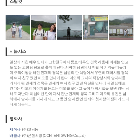
스틸컷
시놉시스
일상에 지친 배우 민재가 고향친구이자 동료 배우인 경욱과 함께 이제는 연고
도 없는 고향 남원으로 훌쩍 떠난다. 쇠락한 남원에서 어릴 적 기억을 떠올리
며 추억여행을 하던 민재와 경욱은 남원의 한 식당에서 우연히 대학시절 경욱
의 여자 친구 였던 미오를 만나게 된다. 미오와 그녀의 직장상사와 술자리를
가지게 된 민재와 경욱은 민재의 여자 친구 였던 유진을 만나러 내일 남해로
간다는 미오의 이야기를 듣고는 미오를 쫓아 그 들이 대학시절을 보낸 경남 남
해로 떠난다. 이십여년 만에 다시 만난 민재와 경욱 그리고 미오와 유진은 남
해에서 술자리를 가지게 되고 그 동안 숨겨 왔던 민재의 첫사랑의 정체가 드러
나게 되는데...
영화사
제작사
(주)고남동
배급사
(주)콘텐츠윙 (CONTENTSWING Co.,Ltd)