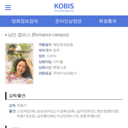
영화정보검색
온라인상영관
회원통계
낭만 캠퍼스 (Romance campus)
개봉일자
해당정보없음
제작국가
한국
장르
드라마
상영타입
디지털
상영시간
90분 1초
관람등급
15세이상관람가
감독/출연.
감독
박동기
출연
신민재(민재),
송보은(미오),
이경욱(경욱),
설유진(유진),
현진영(현진영),
박동기(대표),
김세환(선배),
마성민(매니저),
정종우(형사2)