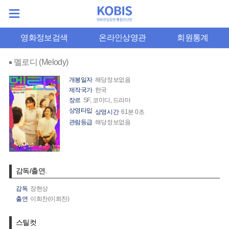
영화정보검색
온라인상영관
회원통계
멜로디 (Melody)
개봉일자
해당정보없음
제작국가
한국
장르
SF, 코미디, 드라마
상영타입
상영시간
61분 0초
관람등급
해당정보없음
감독/출연.
감독
장현상
출연
이희찬(이희찬)
스틸컷