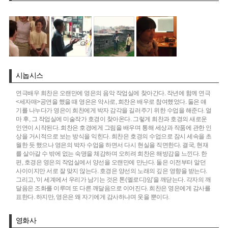
시놉시스
연극배우 희찬은 오랜만에 영은의 음악 작업실에 찾아간다. 작년에 함께 연극
<세자매>공연을 했을 때 영은은 악사로, 희찬은 배우로 참여했었다. 둘은 얘
기를 나누다가 영은이 희찬에게 박자 감각을 길러주기 위한 수업을 해준다. 얼
마 후, 그 작업실에 미술작가 호경이 찾아온다. 그렇게 희찬과 호경의 새로운
인연이 시작된다. 희찬은 호경에게 그림을 배우며 통해 세상과 작품에 관한 인
상을 거시적으로 보는 방식을 익힌다. 희찬은 호경의 수업으로 잠시 세속을 초
월한 듯 했으나 영은의 박자 수업을 하면서 다시 현실을 직면한다. 결국, 현재
를 살아갈 수 밖에 없는 숙명을 체감하며 오히려 희찬은 해방감을 느낀다. 한
편, 호경은 영은의 작업실에서 양선을 오랜만에 만난다. 둘은 이전부터 알던
사이이지만 서로 잘 맞지 않는다. 호경은 양선의 노래의 깊은 영향을 받는다.
그리고, '이 세계에서 우리가 남기는 것은 톤(멜로디)임'을 깨닫는다. 각자의 깨
달음은 조화를 이루며 또 다른 깨달음으로 이어진다. 희찬은 영은에게 감사를
표한다. 하지만, 영은은 왜 자기에게 감사하냐며 웃을 뿐이다.
영화사