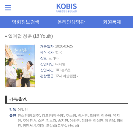
영화정보검색
온라인상영관
회원통계
열여덟 청춘 (18 Youth)
개봉일자
2026-03-25
제작국가
한국
장르
드라마
상영타입
디지털
상영시간
101분 6초
관람등급
12세이상관람가
감독/출연.
감독
어일선
출연
전소민(정희주),
김도연(이순정),
추소정,
박서연,
조하영,
이준혁,
유지
연,
추예진,
박소은,
김보경,
송지연,
이하연,
정영금,
이상진,
이원욱,
정혜
진,
권민서,
양미경,
조성희(교무실선생님)