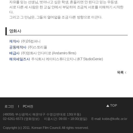
자유를 믿는 선생님, 벗어나고 싶은 학생, 흔들리면 안 된다고 믿는 우등생.
서로 다른 세 사람은 한 교실 안에서 부딪히며 조금씩 서로를 이해하기 시작한
다.
그리고 그 만남은, 그들의 열여덟을 조금 다른 방향으로 이끈다.
영화사
제작사
(주)26컴퍼니
공동제작사
(주)스토리풀
배급사
(주)영화사 안다미로 (Andamiro films)
해외세일즈사
주식회사 케이티스튜디오지니 (KT StudioGenie)
목록
TOP
로그인
PC버전
(48058) 부산광역시 해운대구 수영강변대로 130(우동)
02-6261-6573 (영화정보)
이용시간: 09:00 ~ 18:00(평일)
E-mail: kobis@kofic.or.kr
Copyright (c) 2011. Korean Film Council. All rights reserved.