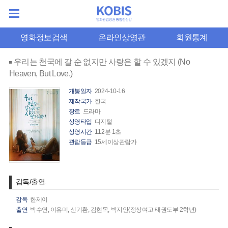
영화정보검색
온라인상영관
회원통계
우리는 천국에 갈 순 없지만 사랑은 할 수 있겠지 (No
Heaven, But Love.)
개봉일자
2024-10-16
제작국가
한국
장르
드라마
상영타입
디지털
상영시간
112분 1초
관람등급
15세이상관람가
감독/출연.
감독
한제이
출연
박수연,
이유미,
신기환,
김현목,
박지안(정상여고 태권도부 2학년)