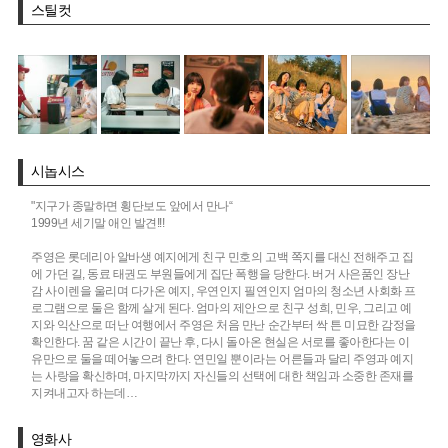
스틸컷
시놉시스
"지구가 종말하면 횡단보도 앞에서 만나“
1999년 세기말 애인 발견!!!
주영은 롯데리아 알바생 예지에게 친구 민호의 고백 쪽지를 대신 전해주고 집
에 가던 길, 동료 태권도 부원들에게 집단 폭행을 당한다. 버거 사은품인 장난
감 사이렌을 울리며 다가온 예지, 우연인지 필연인지 엄마의 청소년 사회화 프
로그램으로 둘은 함께 살게 된다. 엄마의 제안으로 친구 성희, 민우, 그리고 예
지와 익산으로 떠난 여행에서 주영은 처음 만난 순간부터 싹 튼 미묘한 감정을
확인한다. 꿈 같은 시간이 끝난 후, 다시 돌아온 현실은 서로를 좋아한다는 이
유만으로 둘을 떼어놓으려 한다. 연민일 뿐이라는 어른들과 달리 주영과 예지
는 사랑을 확신하며, 마지막까지 자신들의 선택에 대한 책임과 소중한 존재를
지켜내고자 하는데…
영화사