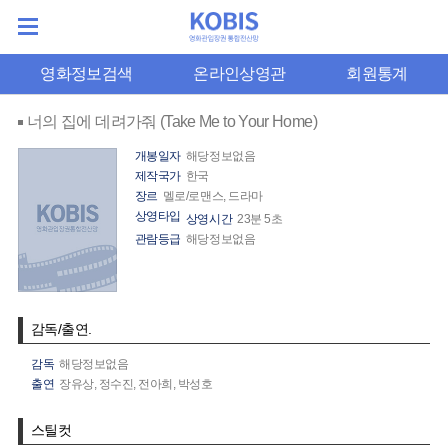
영화정보검색
온라인상영관
회원통계
너의 집에 데려가줘 (Take Me to Your Home)
개봉일자
해당정보없음
제작국가
한국
장르
멜로/로맨스, 드라마
상영타입
상영시간
23분 5초
관람등급
해당정보없음
감독/출연.
감독
해당정보없음
출연
장유상,
정수진,
전아희,
박성호
스틸컷