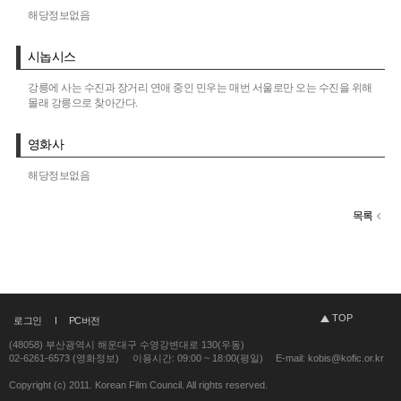
해당정보없음
시놉시스
강릉에 사는 수진과 장거리 연애 중인 민우는 매번 서울로만 오는 수진을 위해
몰래 강릉으로 찾아간다.
영화사
해당정보없음
목록
TOP
로그인
PC버전
(48058) 부산광역시 해운대구 수영강변대로 130(우동)
02-6261-6573 (영화정보)
이용시간: 09:00 ~ 18:00(평일)
E-mail: kobis@kofic.or.kr
Copyright (c) 2011. Korean Film Council. All rights reserved.